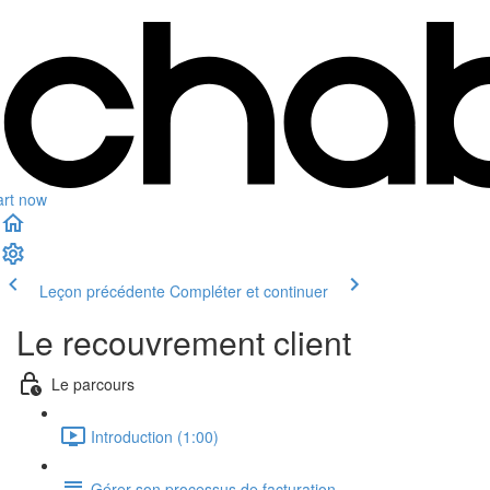
art now
Leçon précédente
Compléter et continuer
Le recouvrement client
Le parcours
Introduction (1:00)
Gérer son processus de facturation