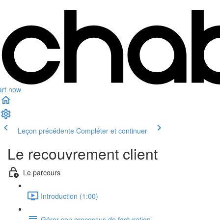
art now
Leçon précédente
Compléter et continuer
Le recouvrement client
Le parcours
Introduction (1:00)
Gérer son processus de facturation