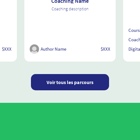
Coaching Name
Coaching description
Cours
Coach
$XXX
Author Name
$XXX
Digit
Voir tous les parcours