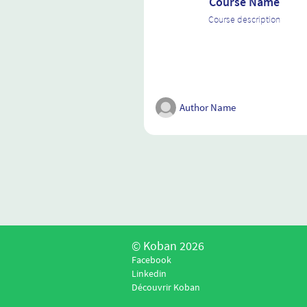
Course Name
Course description
Author Name
© Koban 2026
Facebook
Linkedin
Découvrir Koban