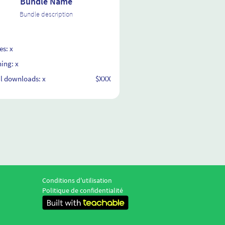
Bundle Name
Bundle description
es: x
ing: x
al downloads: x
$XXX
Conditions d'utilisation
Politique de confidentialité